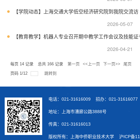
【学院动态】上海交通大学低空经济研究院到我院交流访
2026-05-07
【教育教学】机器人专业召开期中教学工作会议及技能证
2026-04-21
每页
14
记录
总共
166
记录
第一页
<<上一页
下一页>>
尾页
页码
1
/
12
跳转到
电话：021-31616009 招办：021-31616077
地址：上海市漕廊公路3888号
传真：021-31616013
版权所有：上海中侨职业技术大学
沪ICP备11